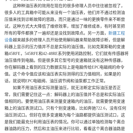
这种种油压表的效用在现在的很多修理人员中往往被忽视了，
很多人的工具箱中可能从来没有一个油压表，他们并不通过检测油
压值来找到诊断故障的思路，而只是通过一味的更换零件来不断尝
试，这种方式大大降低了维修效率，增加了维修成本，有时甚至把
所有的零件都换了一遍却还是没找到故障点。另一方面，
新疆工程
设备
越来越多的修理人员开始使用解码器来帮助故障诊断，但是解
码器上显示的压力值并不总是实际的油压值。比如克莱斯勒的变速
箱45RFE，545RFE和42-48RE系列使用闭路控制，它们就有传感器将
油压值传到电脑。但是很多其它型号的变速箱就没有这种传感器，
你在解码器上看到的压力数据实际上是电脑传给EPC电磁阀的命令
值。这个命令值应该和油压表实际测得的压力值相同，如果是的
话，就说明EPC电磁阀、油压调节阀和油泵都工作正常。
如果不用油压表实际测量油压，就无法断定实际油压是否正
常，我们需要记住这一点：解码器上的油压值并不总是和实际油压
值相同的。要使用油压表来测量变速箱内的油压，就需要使用变速
箱上的油压表测试口。只有个别变速箱，比如奔驰
722.6，没有任何
油压测试口。但好在很多变速箱为每个油路都提供油压测试口，这
是我们能最充分利用油压表的情况。你可以通过单独检测每个离合
器油路的压力，然后和主油压来进行比较，看看这个离合器油路是