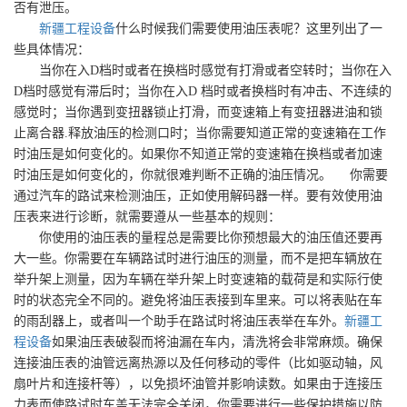
否有泄压。
新疆工程设备
什么时候我们需要使用油压表呢？这里列出了一
些具体情况：
当你在入D档时或者在换档时感觉有打滑或者空转时；当你在入
D档时感觉有滞后时；当你在入D 档时或者换档时有冲击、不连续的
感觉时；当你遇到变扭器锁止打滑，而变速箱上有变扭器进油和锁
止离合器.释放油压的检测口时；当你需要知道正常的变速箱在工作
时油压是如何变化的。如果你不知道正常的变速箱在换档或者加速
时油压是如何变化的，你就很难判断不正确的油压情况。 你需要
通过汽车的路试来检测油压，正如使用解码器一样。要有效使用油
压表来进行诊断，就需要遵从一些基本的规则：
你使用的油压表的量程总是需要比你预想最大的油压值还要再
大一些。你需要在车辆路试时进行油压的测量，而不是把车辆放在
举升架上测量，因为车辆在举升架上时变速箱的载荷是和实际行使
时的状态完全不同的。避免将油压表接到车里来。可以将表贴在车
的雨刮器上，或者叫一个助手在路试时将油压表举在车外。
新疆工
程设备
如果油压表破裂而将油漏在车内，清洗将会非常麻烦。确保
连接油压表的油管远离热源以及任何移动的零件（比如驱动轴，风
扇叶片和连接杆等），以免损坏油管并影响读数。如果由于连接压
力表而使路试时车盖无法完全关闭，你需要进行一些保护措施以防