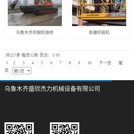
乌鲁木齐挖掘机维修
新疆挖掘机
共227条
每页12条
页次：1/19
1
2
3
4
5
6
7
8
9
10
下一页
尾
页
乌鲁木齐盛欣杰力机械设备有限公司