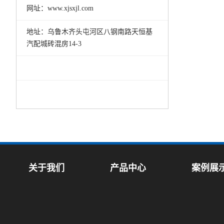
网址：www.xjsxjl.com
地址：乌鲁木齐头屯河区八钢南路天恒基
汽配城砖混房14-3
关于我们
产品中心
案例展