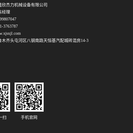
盛欣杰力机械设备有限公司
陈经理
9807047
-3763787
jsxjl.com
鲁木齐头屯河区八钢南路天恒基汽配城砖混房14-3
一扫
手机官网