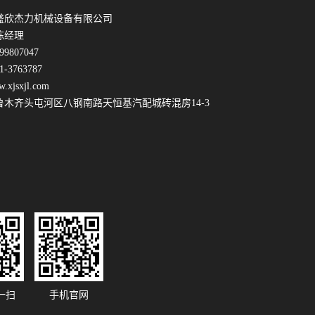
盛欣杰力机械设备有限公司
陈经理
9807047
-3763787
jsxjl.com
鲁木齐头屯河区八钢南路天恒基汽配城砖混房14-3
一扫
手机官网