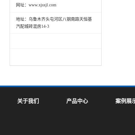
网址：www.xjsxjl.com
地址：乌鲁木齐头屯河区八钢南路天恒基
汽配城砖混房14-3
关于我们
产品中心
案例展