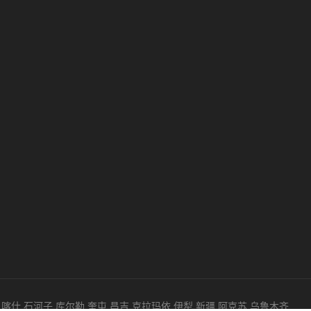
：
喀什
石河子
库尔勒
奎屯
昌吉
克拉玛依
伊犁
新疆
阿克苏
乌鲁木齐