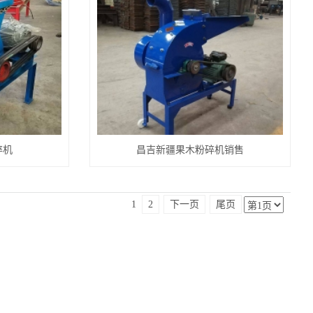
碎机
昌吉新疆果木粉碎机销售
1
2
下一页
尾页